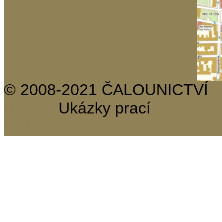
© 2008-2021 ČALOUNICTVÍ
ÚVOD
Ukázky prací
Webtvorba