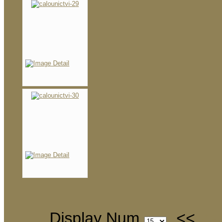
Display Num
<<
Za