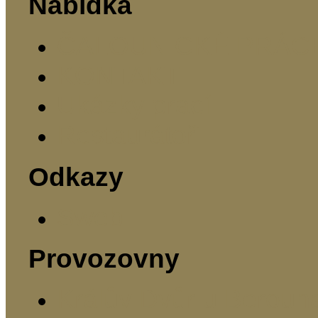
Nabídka
ČALOUNICKÉ PRÁC
KONTAKT
Ukázky prací
Restaurátoři
Odkazy
Sweb
Provozovny
Králův Dvůr u Beroun